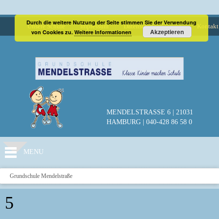
Durch die weitere Nutzung der Seite stimmen Sie der Verwendung
Unsere Schule
Impressum
Datenschutzerklärung
Kontakt
Akzeptieren
von Cookies zu.
Weitere Informationen
MENDELSTRASSE 6 | 21031
HAMBURG | 040-428 86 58 0
MENU
Grundschule Mendelstraße
5