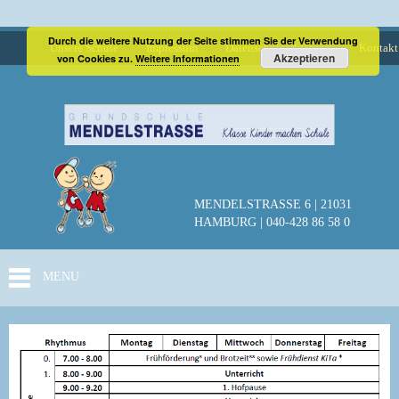
Durch die weitere Nutzung der Seite stimmen Sie der Verwendung
Unsere Schule
Impressum
Datenschutzerklärung
Kontakt
Akzeptieren
von Cookies zu.
Weitere Informationen
MENDELSTRASSE 6 | 21031
HAMBURG | 040-428 86 58 0
MENU