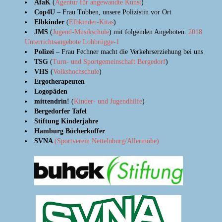
AfaK
(
Agentur für angewandte Kunst
)
Cop4U
– Frau Többen, unsere Polizistin vor Ort
Elbkinder
(
Elbkinder-Kitas
)
JMS
(
Jugend-Musikschule
) mit folgenden Angeboten:
2018
Unterrichtsangebote Lohbrügge-1
Polizei
– Frau Fechner macht die Verkehrserziehung bei uns
TSG
(
Turn- und Sportgemeinschaft Bergedorf
)
VHS
(
Volkshochschule
)
Ergotherapeuten
Logopäden
mittendrin!
(
Kinder- und Jugendhilfe
)
Bergedorfer Tafel
Stiftung Kinderjahre
Hamburg Bücherkoffer
SVNA
(Sportverein
Nettelnburg
/Allermöhe)