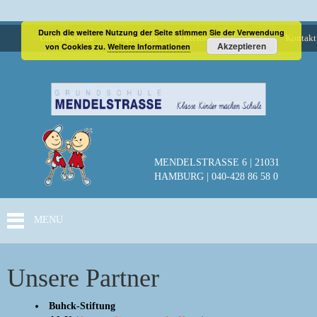
Durch die weitere Nutzung der Seite stimmen Sie der Verwendung
Unsere Schule
Impressum
Datenschutzerklärung
Kontakt
Akzeptieren
von Cookies zu.
Weitere Informationen
MENDELSTRASSE 6 | 21031
HAMBURG | 040-428 86 58 0
MENU
Unsere Partner
Buhck-Stiftung