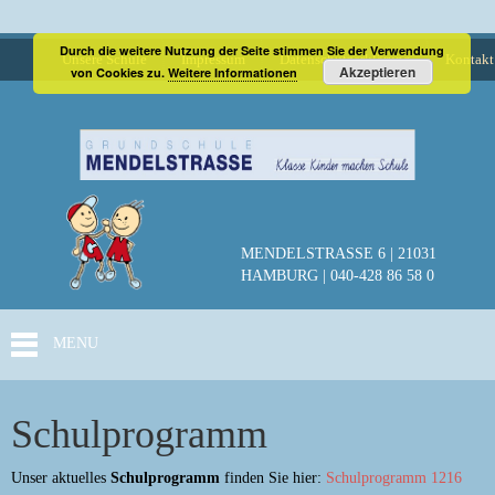
Durch die weitere Nutzung der Seite stimmen Sie der Verwendung
Unsere Schule
Impressum
Datenschutzerklärung
Kontakt
Akzeptieren
von Cookies zu.
Weitere Informationen
MENDELSTRASSE 6 | 21031
HAMBURG | 040-428 86 58 0
MENU
Schulprogramm
Unser aktuelles
Schulprogramm
finden Sie hier:
Schulprogramm 1216