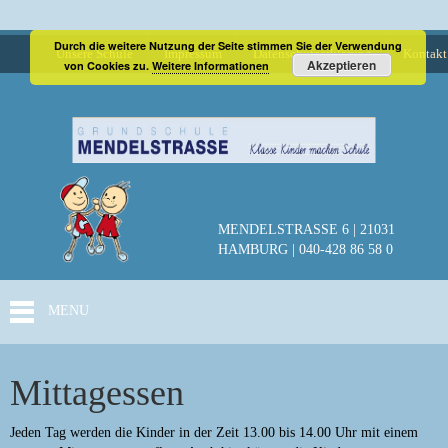
Durch die weitere Nutzung der Seite stimmen Sie der Verwendung
Unsere Schule
Impressum
Datenschutzerklärung
Kontakt
Akzeptieren
von Cookies zu.
Weitere Informationen
MENDELSTRASSE 6 | 21031
HAMBURG | 040-428 86 58 0
MENU
Mittagessen
Jeden Tag werden die Kinder in der Zeit 13.00 bis 14.00 Uhr mit einem