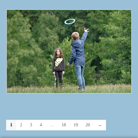
1
2
3
4
…
18
19
20
→