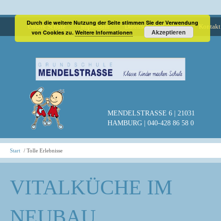
Durch die weitere Nutzung der Seite stimmen Sie der Verwendung
Unsere Schule
Impressum
Datenschutzerklärung
Kontakt
Akzeptieren
von Cookies zu.
Weitere Informationen
MENDELSTRASSE 6 | 21031
HAMBURG | 040-428 86 58 0
Start
Tolle Erlebnisse
VITALKÜCHE IM
NEUBAU