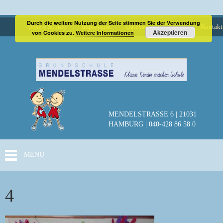
Durch die weitere Nutzung der Seite stimmen Sie der Verwendung
Unsere Schule
Impressum
Datenschutzerklärung
Kontakt
Akzeptieren
von Cookies zu.
Weitere Informationen
MENDELSTRASSE 6 | 21031
HAMBURG | 040-428 86 58 0
MENU
4