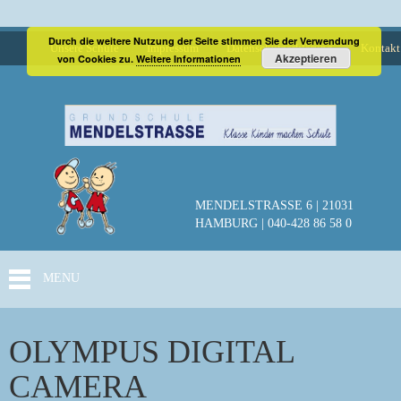
Durch die weitere Nutzung der Seite stimmen Sie der Verwendung
Unsere Schule
Impressum
Datenschutzerklärung
Kontakt
Akzeptieren
von Cookies zu.
Weitere Informationen
MENDELSTRASSE 6 | 21031
HAMBURG | 040-428 86 58 0
MENU
OLYMPUS DIGITAL
CAMERA