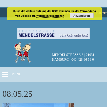
Durch die weitere Nutzung der Seite stimmen Sie der Verwendung
Unsere Schule
Impressum
Datenschutzerklärung
Kontakt
Akzeptieren
von Cookies zu.
Weitere Informationen
MENDELSTRASSE 6 | 21031
HAMBURG | 040-428 86 58 0
MENU
08.05.25