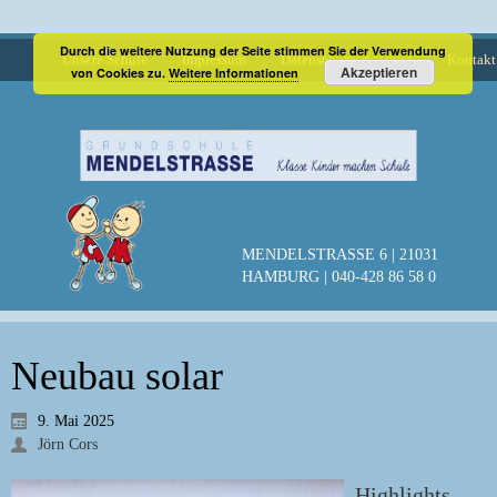
Durch die weitere Nutzung der Seite stimmen Sie der Verwendung
Unsere Schule
Impressum
Datenschutzerklärung
Kontakt
Akzeptieren
von Cookies zu.
Weitere Informationen
MENDELSTRASSE 6 | 21031
HAMBURG | 040-428 86 58 0
Neubau solar
9. Mai 2025
Jörn Cors
Highlights