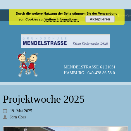
Durch die weitere Nutzung der Seite stimmen Sie der Verwendung
Unsere Schule
Impressum
Datenschutzerklärung
Kontakt
Akzeptieren
von Cookies zu.
Weitere Informationen
MENDELSTRASSE 6 | 21031
HAMBURG | 040-428 86 58 0
Projektwoche 2025
19. Mai 2025
Jörn Cors