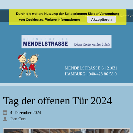
Durch die weitere Nutzung der Seite stimmen Sie der Verwendung
Unsere Schule
Impressum
Datenschutzerklärung
Kontakt
Akzeptieren
von Cookies zu.
Weitere Informationen
MENDELSTRASSE 6 | 21031
HAMBURG | 040-428 86 58 0
Tag der offenen Tür 2024
4. Dezember 2024
Jörn Cors