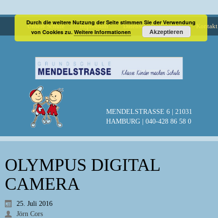
Durch die weitere Nutzung der Seite stimmen Sie der Verwendung
Unsere Schule
Impressum
Datenschutzerklärung
Kontakt
Akzeptieren
von Cookies zu.
Weitere Informationen
MENDELSTRASSE 6 | 21031
HAMBURG | 040-428 86 58 0
OLYMPUS DIGITAL
CAMERA
25. Juli 2016
Jörn Cors