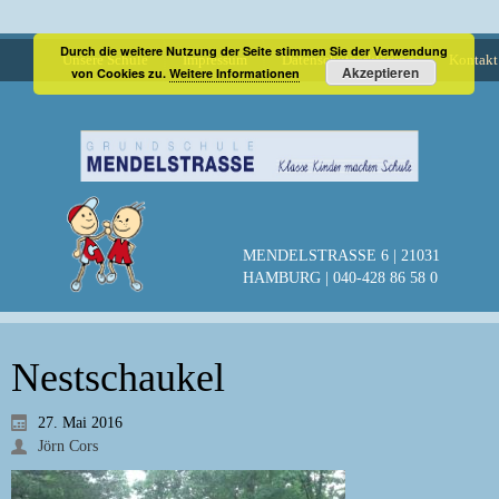
Durch die weitere Nutzung der Seite stimmen Sie der Verwendung
Unsere Schule
Impressum
Datenschutzerklärung
Kontakt
Akzeptieren
von Cookies zu.
Weitere Informationen
MENDELSTRASSE 6 | 21031
HAMBURG | 040-428 86 58 0
Nestschaukel
27. Mai 2016
Jörn Cors