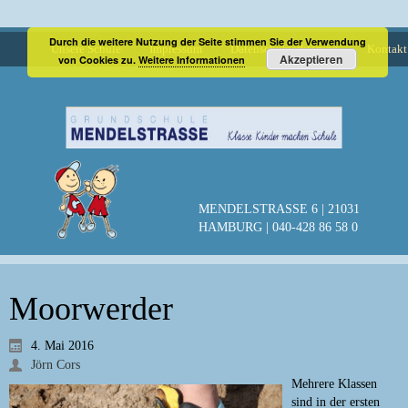
Durch die weitere Nutzung der Seite stimmen Sie der Verwendung
Unsere Schule
Impressum
Datenschutzerklärung
Kontakt
Akzeptieren
von Cookies zu.
Weitere Informationen
MENDELSTRASSE 6 | 21031
HAMBURG | 040-428 86 58 0
Moorwerder
4. Mai 2016
Jörn Cors
Mehrere Klassen
sind in der ersten