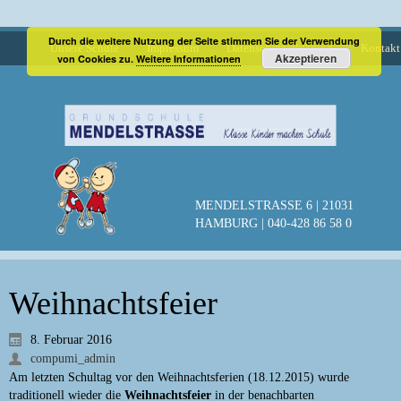
Durch die weitere Nutzung der Seite stimmen Sie der Verwendung
Unsere Schule
Impressum
Datenschutzerklärung
Kontakt
Akzeptieren
von Cookies zu.
Weitere Informationen
MENDELSTRASSE 6 | 21031
HAMBURG | 040-428 86 58 0
Weihnachtsfeier
8. Februar 2016
compumi_admin
Am letzten Schultag vor den Weihnachtsferien (18.12.2015) wurde
traditionell wieder die
Weihnachtsfeier
in der benachbarten