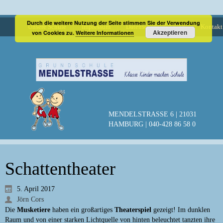
Durch die weitere Nutzung der Seite stimmen Sie der Verwendung
Unsere Schule
Impressum
Datenschutzerklärung
Kontakt
Akzeptieren
von Cookies zu.
Weitere Informationen
MENDELSTRASSE 6 | 21031
HAMBURG | 040-428 86 58 0
Schattentheater
5. April 2017
Jörn Cors
Die
Musketiere
haben ein großartiges
Theaterspiel
gezeigt! Im dunklen
Raum und von einer starken Lichtquelle von hinten beleuchtet tanzten ihre