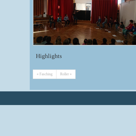
Highlights
« Fasching
Roller »