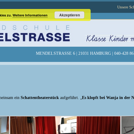
Unsere Sc
Akzeptieren
kies zu.
Weitere Informationen
MENDELSTRASSE 6 | 21031 HAMBURG | 040-428 86 
emeinsam ein
Schattentheaterstück
aufgeführt. „
Es klopft bei Wanja in der 