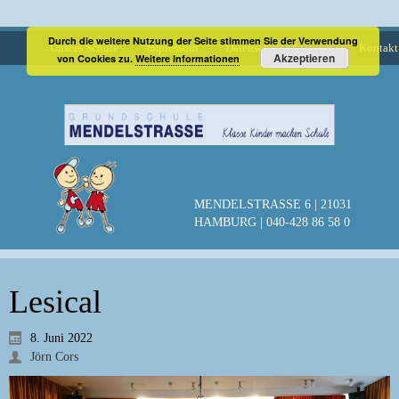
Durch die weitere Nutzung der Seite stimmen Sie der Verwendung
Unsere Schule
Impressum
Datenschutzerklärung
Kontakt
Akzeptieren
von Cookies zu.
Weitere Informationen
MENDELSTRASSE 6 | 21031
HAMBURG | 040-428 86 58 0
Lesical
8. Juni 2022
Jörn Cors