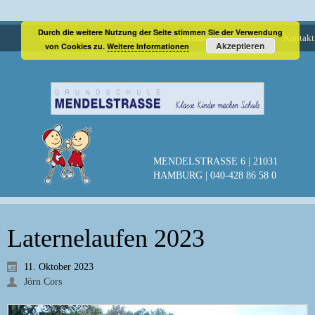
Durch die weitere Nutzung der Seite stimmen Sie der Verwendung
Unsere Schule
Impressum
Datenschutzerklärung
Kontakt
Akzeptieren
von Cookies zu.
Weitere Informationen
MENDELSTRASSE 6 | 21031
HAMBURG | 040-428 86 58 0
Laternelaufen 2023
11. Oktober 2023
Jörn Cors