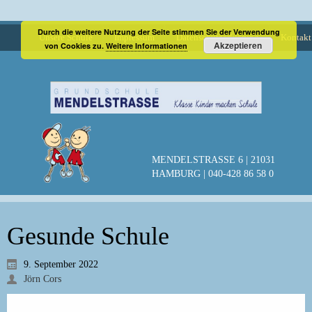
Durch die weitere Nutzung der Seite stimmen Sie der Verwendung
Unsere Schule
Impressum
Datenschutzerklärung
Kontakt
Akzeptieren
von Cookies zu.
Weitere Informationen
MENDELSTRASSE 6 | 21031
HAMBURG | 040-428 86 58 0
Gesunde Schule
9. September 2022
Jörn Cors