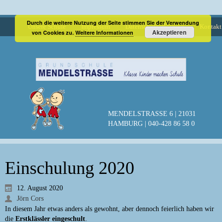
Durch die weitere Nutzung der Seite stimmen Sie der Verwendung
Unsere Schule
Impressum
Datenschutzerklärung
Kontakt
Akzeptieren
von Cookies zu.
Weitere Informationen
MENDELSTRASSE 6 | 21031
HAMBURG | 040-428 86 58 0
Einschulung 2020
12. August 2020
Jörn Cors
In diesem Jahr etwas anders als gewohnt, aber dennoch feierlich haben wir
die
Erstklässler
eingeschult
.