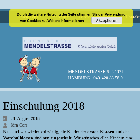
Durch die weitere Nutzung der Seite stimmen Sie der Verwendung
Unsere Schule
Impressum
Datenschutzerklärung
Kontakt
Akzeptieren
von Cookies zu.
Weitere Informationen
MENDELSTRASSE 6 | 21031
HAMBURG | 040-428 86 58 0
Einschulung 2018
28. August 2018
Jörn Cors
Nun sind wir wieder vollzählig, die Kinder der
ersten Klassen
und der
Vorschulklassen
sind nun
eingeschult
. Wir wünschen allen Kindern eine