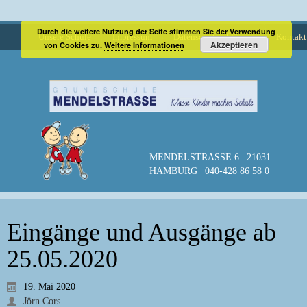
Durch die weitere Nutzung der Seite stimmen Sie der Verwendung
Unsere Schule
Impressum
Datenschutzerklärung
Kontakt
Akzeptieren
von Cookies zu.
Weitere Informationen
MENDELSTRASSE 6 | 21031
HAMBURG | 040-428 86 58 0
Eingänge und Ausgänge ab
25.05.2020
19. Mai 2020
Jörn Cors